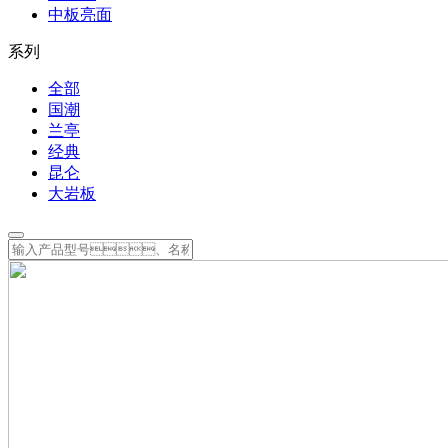
中板亮面
系列
全部
国潮
兰亭
经典
昆仑
大岩板