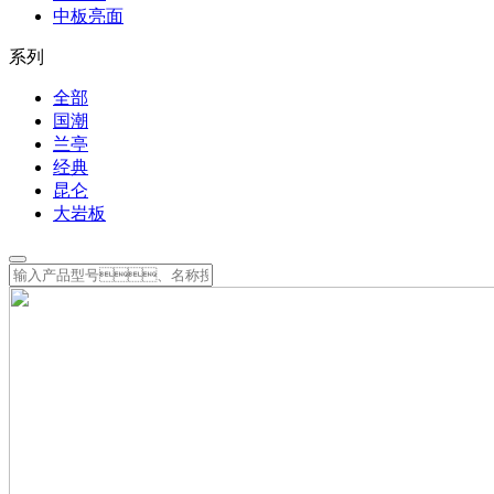
中板亮面
系列
全部
国潮
兰亭
经典
昆仑
大岩板